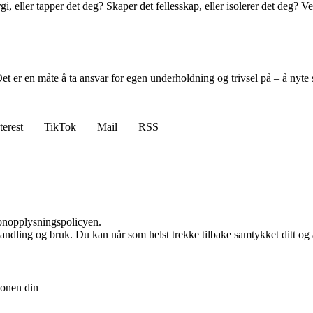
 eller tapper det deg? Skaper det fellesskap, eller isolerer det deg? Ved 
t er en måte å ta ansvar for egen underholdning og trivsel på – å nyte sp
terest
TikTok
Mail
RSS
sonopplysningspolicyen.
andling og bruk. Du kan når som helst trekke tilbake samtykket ditt og
jonen din