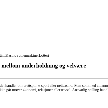
ting
Kasino
Spillemaskiner
Lotteri
nse mellom underholdning og velvære
det handler om brettspill, e-sport eller nettcasino. Men som med alt annet
kke går utover økonomi, relasjoner eller trivsel. Ansvarlig spilling han