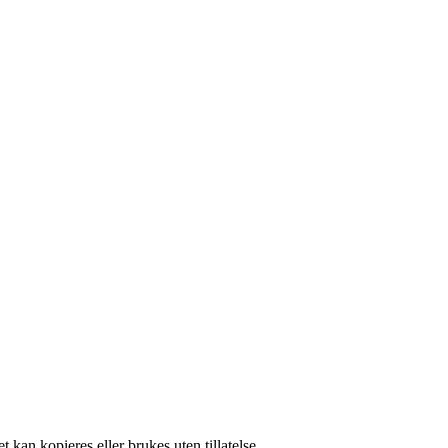
 kan kopieres eller brukes uten tillatelse.