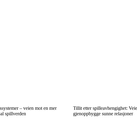
nssystemer – veien mot en mer
Tillit etter spilleavhengighet: Veie
al spillverden
gjenoppbygge sunne relasjoner