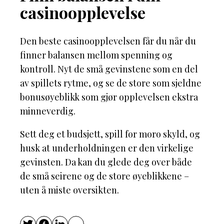
casinoopplevelse
Den beste casinoopplevelsen får du når du
finner balansen mellom spenning og
kontroll. Nyt de små gevinstene som en del
av spillets rytme, og se de store som sjeldne
bonusøyeblikk som gjør opplevelsen ekstra
minneverdig.
Sett deg et budsjett, spill for moro skyld, og
husk at underholdningen er den virkelige
gevinsten. Da kan du glede deg over både
de små seirene og de store øyeblikkene –
uten å miste oversikten.