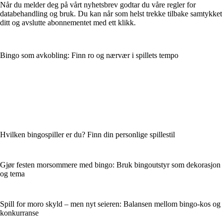
Når du melder deg på vårt nyhetsbrev godtar du våre regler for
databehandling og bruk. Du kan når som helst trekke tilbake samtykket
ditt og avslutte abonnementet med ett klikk.
Bingo som avkobling: Finn ro og nærvær i spillets tempo
Hvilken bingospiller er du? Finn din personlige spillestil
Gjør festen morsommere med bingo: Bruk bingoutstyr som dekorasjon
og tema
Spill for moro skyld – men nyt seieren: Balansen mellom bingo-kos og
konkurranse