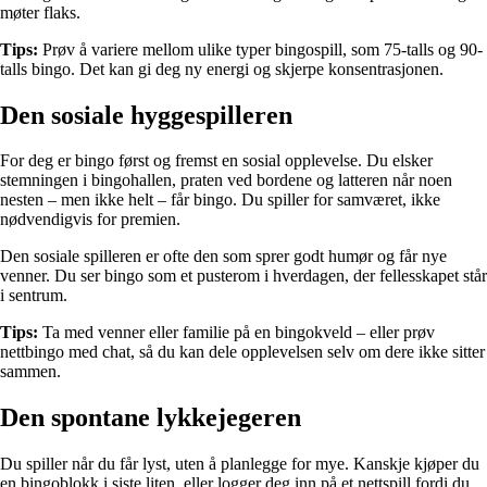
møter flaks.
Tips:
Prøv å variere mellom ulike typer bingospill, som 75-talls og 90-
talls bingo. Det kan gi deg ny energi og skjerpe konsentrasjonen.
Den sosiale hygge­spilleren
For deg er bingo først og fremst en sosial opplevelse. Du elsker
stemningen i bingohallen, praten ved bordene og latteren når noen
nesten – men ikke helt – får bingo. Du spiller for samværet, ikke
nødvendigvis for premien.
Den sosiale spilleren er ofte den som sprer godt humør og får nye
venner. Du ser bingo som et pusterom i hverdagen, der fellesskapet står
i sentrum.
Tips:
Ta med venner eller familie på en bingokveld – eller prøv
nettbingo med chat, så du kan dele opplevelsen selv om dere ikke sitter
sammen.
Den spontane lykke­jegeren
Du spiller når du får lyst, uten å planlegge for mye. Kanskje kjøper du
en bingoblokk i siste liten, eller logger deg inn på et nettspill fordi du