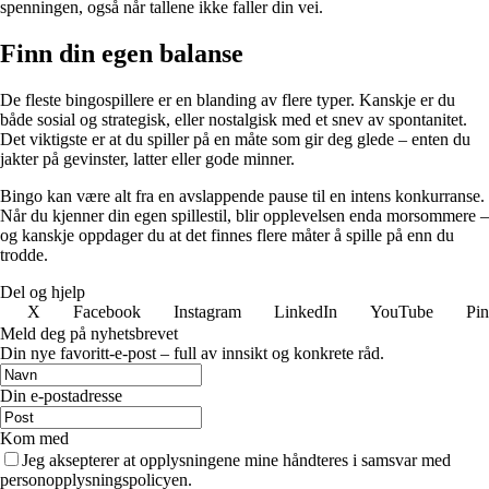
spenningen, også når tallene ikke faller din vei.
Finn din egen balanse
De fleste bingospillere er en blanding av flere typer. Kanskje er du
både sosial og strategisk, eller nostalgisk med et snev av spontanitet.
Det viktigste er at du spiller på en måte som gir deg glede – enten du
jakter på gevinster, latter eller gode minner.
Bingo kan være alt fra en avslappende pause til en intens konkurranse.
Når du kjenner din egen spillestil, blir opplevelsen enda morsommere –
og kanskje oppdager du at det finnes flere måter å spille på enn du
trodde.
Del og hjelp
X
Facebook
Instagram
LinkedIn
YouTube
Pin
Meld deg på nyhetsbrevet
Din nye favoritt-e-post – full av innsikt og konkrete råd.
Din e-postadresse
Kom med
Jeg aksepterer at opplysningene mine håndteres i samsvar med
personopplysningspolicyen.