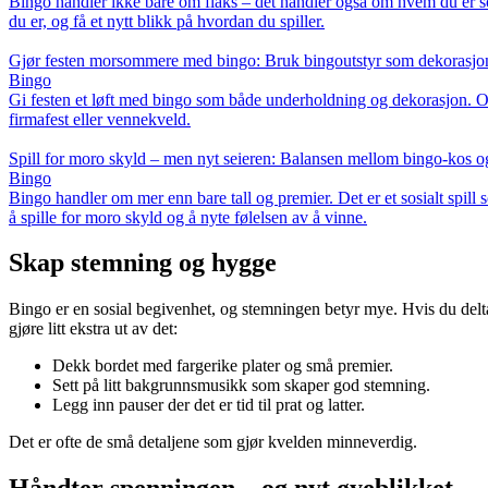
Bingo handler ikke bare om flaks – det handler også om hvem du er som
du er, og få et nytt blikk på hvordan du spiller.
Gjør festen morsommere med bingo: Bruk bingoutstyr som dekorasjo
Bingo
Gi festen et løft med bingo som både underholdning og dekorasjon. Op
firmafest eller vennekveld.
Spill for moro skyld – men nyt seieren: Balansen mellom bingo-kos 
Bingo
Bingo handler om mer enn bare tall og premier. Det er et sosialt spill 
å spille for moro skyld og å nyte følelsen av å vinne.
Skap stemning og hygge
Bingo er en sosial begivenhet, og stemningen betyr mye. Hvis du delta
gjøre litt ekstra ut av det:
Dekk bordet med fargerike plater og små premier.
Sett på litt bakgrunnsmusikk som skaper god stemning.
Legg inn pauser der det er tid til prat og latter.
Det er ofte de små detaljene som gjør kvelden minneverdig.