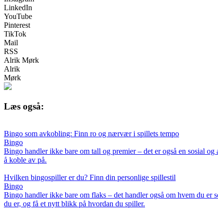
LinkedIn
YouTube
Pinterest
TikTok
Mail
RSS
Alrik Mørk
Alrik
Mørk
Læs også:
Bingo som avkobling: Finn ro og nærvær i spillets tempo
Bingo
Bingo handler ikke bare om tall og premier – det er også en sosial og 
å koble av på.
Hvilken bingospiller er du? Finn din personlige spillestil
Bingo
Bingo handler ikke bare om flaks – det handler også om hvem du er som
du er, og få et nytt blikk på hvordan du spiller.