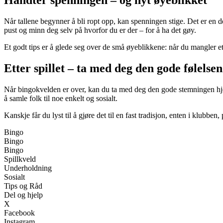
Håndter spenningen – og nyt øyeblikket
Når tallene begynner å bli ropt opp, kan spenningen stige. Det er en d
pust og minn deg selv på hvorfor du er der – for å ha det gøy.
Et godt tips er å glede seg over de små øyeblikkene: når du mangler ett
Etter spillet – ta med deg den gode følelsen
Når bingokvelden er over, kan du ta med deg den gode stemningen hjem
å samle folk til noe enkelt og sosialt.
Kanskje får du lyst til å gjøre det til en fast tradisjon, enten i klubben
Bingo
Bingo
Bingo
Spillkveld
Underholdning
Sosialt
Tips og Råd
Del og hjelp
X
Facebook
Instagram