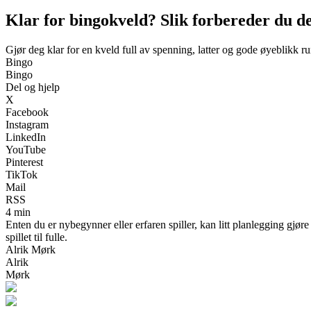
Klar for bingokveld? Slik forbereder du d
Gjør deg klar for en kveld full av spenning, latter og gode øyeblikk ru
Bingo
Bingo
Del og hjelp
X
Facebook
Instagram
LinkedIn
YouTube
Pinterest
TikTok
Mail
RSS
4 min
Enten du er nybegynner eller erfaren spiller, kan litt planlegging gjø
spillet til fulle.
Alrik Mørk
Alrik
Mørk