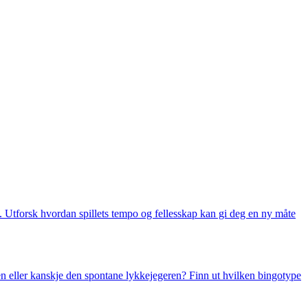
g. Utforsk hvordan spillets tempo og fellesskap kan gi deg en ny måte
en eller kanskje den spontane lykke­jegeren? Finn ut hvilken bingotype