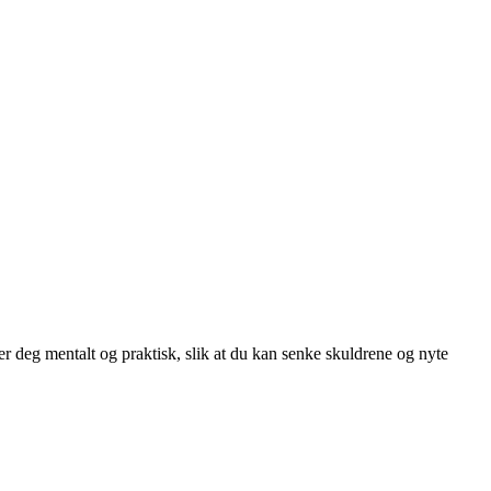
er deg mentalt og praktisk, slik at du kan senke skuldrene og nyte