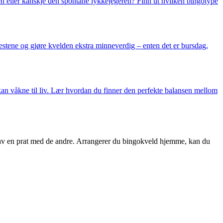
en eller kanskje den spontane lykke­jegeren? Finn ut hvilken bingotype
stene og gjøre kvelden ekstra minneverdig – enten det er bursdag,
t kan våkne til liv. Lær hvordan du finner den perfekte balansen mellom
lå av en prat med de andre. Arrangerer du bingokveld hjemme, kan du