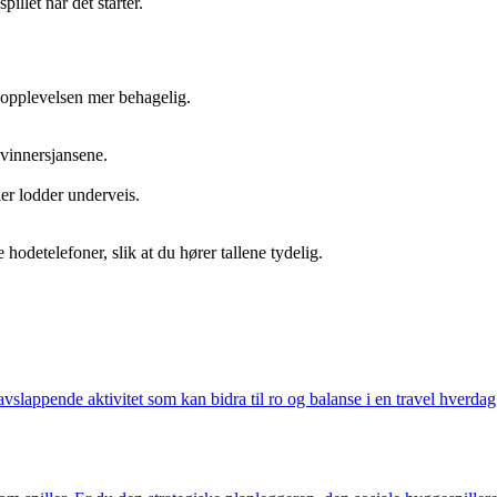
illet når det starter.
 opplevelsen mer behagelig.
 vinnersjansene.
ler lodder underveis.
ne hodetelefoner, slik at du hører tallene tydelig.
avslappende aktivitet som kan bidra til ro og balanse i en travel hverda