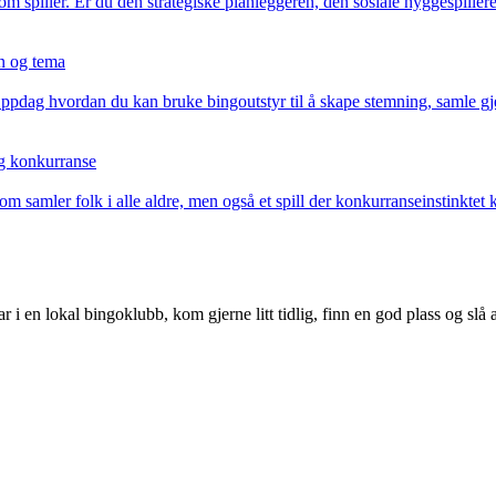
 spiller. Er du den strategiske planleggeren, den sosiale hygge­spiller
n og tema
pdag hvordan du kan bruke bingoutstyr til å skape stemning, samle gje
og konkurranse
som samler folk i alle aldre, men også et spill der konkurranseinstinkte
r i en lokal bingoklubb, kom gjerne litt tidlig, finn en god plass og s