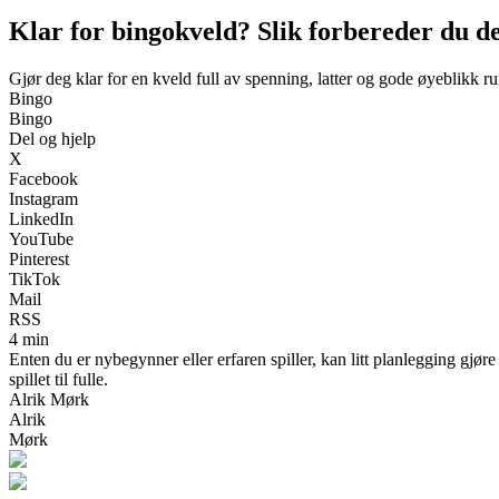
Klar for bingokveld? Slik forbereder du d
Gjør deg klar for en kveld full av spenning, latter og gode øyeblikk ru
Bingo
Bingo
Del og hjelp
X
Facebook
Instagram
LinkedIn
YouTube
Pinterest
TikTok
Mail
RSS
4 min
Enten du er nybegynner eller erfaren spiller, kan litt planlegging gjø
spillet til fulle.
Alrik Mørk
Alrik
Mørk