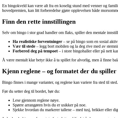
En bingokveld kan være alt fra en koselig stund med venner og familie 
hovedpremien, kan litt forberedelse gjøre opplevelsen både morsommere
Finn den rette innstillingen
Selv om bingo i stor grad handler om flaks, spiller den mentale innsti
Ha realistiske forventninger
– se på bingo som en sosial aktivi
Vær til stede
– legg bort mobilen og la deg rive med av stemni
Forbered deg på tempoet
– i store bingohaller eller på nett k
Å være mentalt klar betyr ikke å ta spillet for alvorlig, men å finne 
Kjenn reglene – og formatet der du spiller
Bingo finnes i mange varianter, og reglene kan variere fra sted til ste
Før du setter deg til bordet, bør du:
Lese gjennom reglene nøye.
Spørre arrangøren hvis du er usikker på noe.
Sjekke hvordan du markerer tallene – med tusj, brikker eller digi